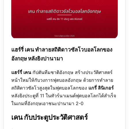
แฮร์รี่ เคน ทำลายสถิติดาวซัลโวบอลโลกของ
อังกฤษ หลังยิงปานามา
แฮร์รี่ เคน
กัปตันทีมชาติอังกฤษ สร้างประวัติศาสตร์
หน้าใหม่ให้กับวงการฟุตบอลอังกฤษ ด้วยการทำลาย
สถิติดาวซัลโวสูงสุดในฟุตบอลโลกของ
แกรี่ ลินิเกอร์
หลังยิงประตูที่ 11 ในทัวร์นาเมนต์ฟุตบอลโลกได้สำเร็จ
ในเกมที่อังกฤษเอาชนะปานามา 2-0
เคน กับประตูประวัติศาสตร์