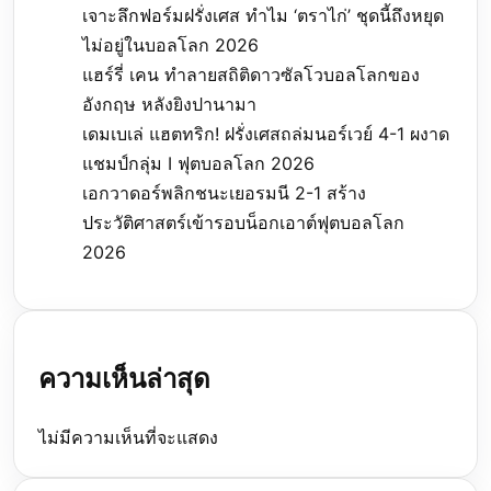
เจาะลึกฟอร์มฝรั่งเศส ทำไม ‘ตราไก่’ ชุดนี้ถึงหยุด
ไม่อยู่ในบอลโลก 2026
แฮร์รี่ เคน ทำลายสถิติดาวซัลโวบอลโลกของ
อังกฤษ หลังยิงปานามา
เดมเบเล่ แฮตทริก! ฝรั่งเศสถล่มนอร์เวย์ 4-1 ผงาด
แชมป์กลุ่ม I ฟุตบอลโลก 2026
เอกวาดอร์พลิกชนะเยอรมนี 2-1 สร้าง
ประวัติศาสตร์เข้ารอบน็อกเอาต์ฟุตบอลโลก
2026
ความเห็นล่าสุด
ไม่มีความเห็นที่จะแสดง