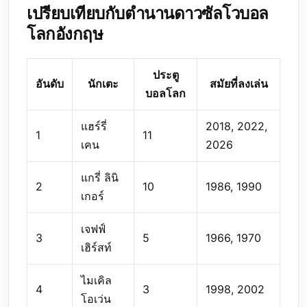
เปรียบเทียบกับตำนานดาวซัลโวบอล
โลกอังกฤษ
ประตู
อันดับ
นักเตะ
สมัยที่ลงเล่น
บอลโลก
แฮร์รี่
2018, 2022,
1
11
เคน
2026
แกรี่ ลินิ
2
10
1986, 1990
เกอร์
เจฟฟ์
3
5
1966, 1970
เฮิร์สท์
ไมเคิล
4
3
1998, 2002
โอเว่น