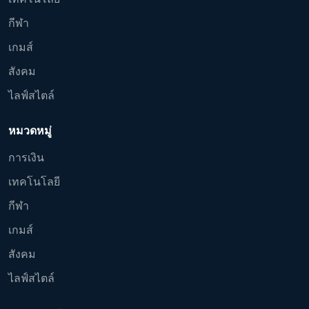
กีฬา
เกมส์
สังคม
ไลฟ์สไตล์
หมวดหมู่
การเงิน
เทคโนโลยี
กีฬา
เกมส์
สังคม
ไลฟ์สไตล์