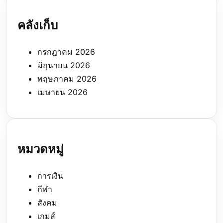
คลังเก็บ
กรกฎาคม 2026
มิถุนายน 2026
พฤษภาคม 2026
เมษายน 2026
หมวดหมู่
การเงิน
กีฬา
สังคม
เกมส์