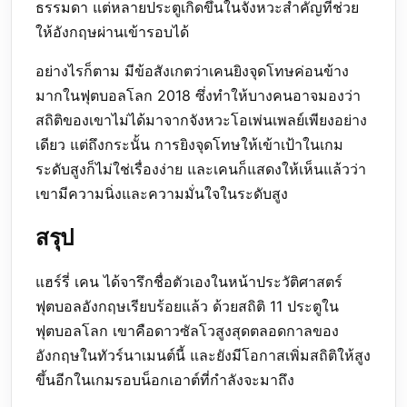
ธรรมดา แต่หลายประตูเกิดขึ้นในจังหวะสำคัญที่ช่วย
ให้อังกฤษผ่านเข้ารอบได้
อย่างไรก็ตาม มีข้อสังเกตว่าเคนยิงจุดโทษค่อนข้าง
มากในฟุตบอลโลก 2018 ซึ่งทำให้บางคนอาจมองว่า
สถิติของเขาไม่ได้มาจากจังหวะโอเพ่นเพลย์เพียงอย่าง
เดียว แต่ถึงกระนั้น การยิงจุดโทษให้เข้าเป้าในเกม
ระดับสูงก็ไม่ใช่เรื่องง่าย และเคนก็แสดงให้เห็นแล้วว่า
เขามีความนิ่งและความมั่นใจในระดับสูง
สรุป
แฮร์รี่ เคน ได้จารึกชื่อตัวเองในหน้าประวัติศาสตร์
ฟุตบอลอังกฤษเรียบร้อยแล้ว ด้วยสถิติ 11 ประตูใน
ฟุตบอลโลก เขาคือดาวซัลโวสูงสุดตลอดกาลของ
อังกฤษในทัวร์นาเมนต์นี้ และยังมีโอกาสเพิ่มสถิติให้สูง
ขึ้นอีกในเกมรอบน็อกเอาต์ที่กำลังจะมาถึง