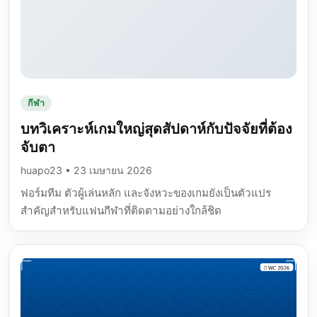
กีฬา
บทวิเคราะห์เกมใหญ่สุดสัปดาห์กับปัจจัยที่ต้อง
จับตา
huapo23 • 23 เมษายน 2026
ฟอร์มทีม ตัวผู้เล่นหลัก และจังหวะของเกมยังเป็นตัวแปร
สำคัญสำหรับแฟนกีฬาที่ติดตามอย่างใกล้ชิด