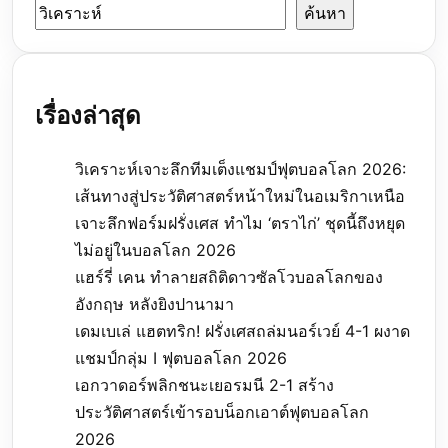
ค้นหา
เรื่องล่าสุด
วิเคราะห์เจาะลึกทีมเต็งแชมป์ฟุตบอลโลก 2026:
เส้นทางสู่ประวัติศาสตร์หน้าใหม่ในอเมริกาเหนือ
เจาะลึกฟอร์มฝรั่งเศส ทำไม ‘ตราไก่’ ชุดนี้ถึงหยุด
ไม่อยู่ในบอลโลก 2026
แฮร์รี่ เคน ทำลายสถิติดาวซัลโวบอลโลกของ
อังกฤษ หลังยิงปานามา
เดมเบเล่ แฮตทริก! ฝรั่งเศสถล่มนอร์เวย์ 4-1 ผงาด
แชมป์กลุ่ม I ฟุตบอลโลก 2026
เอกวาดอร์พลิกชนะเยอรมนี 2-1 สร้าง
ประวัติศาสตร์เข้ารอบน็อกเอาต์ฟุตบอลโลก
2026