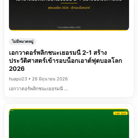
ไม่มีหมวดหมู่
เอกวาดอร์พลิกชนะเยอรมนี 2-1 สร้าง
ประวัติศาสตร์เข้ารอบน็อกเอาต์ฟุตบอลโลก
2026
huapo23 • 26 มิถุนายน 2026
เอกวาดอร์พลิกชนะเยอรมนี ...