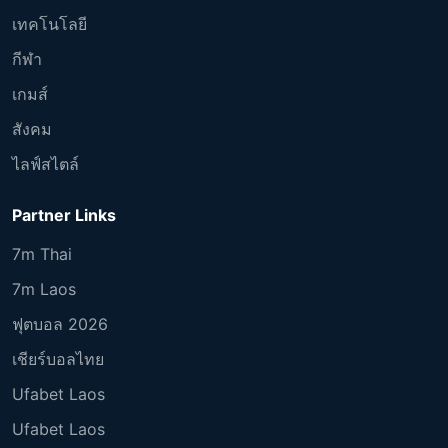
เทคโนโลยี
กีฬา
เกมส์
สังคม
ไลฟ์สไตล์
Partner Links
7m Thai
7m Laos
ฟุตบอล 2026
เชียร์บอลไทย
Ufabet Laos
Ufabet Laos