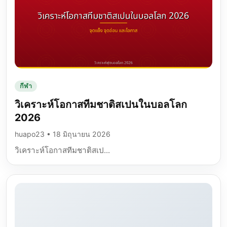
กีฬา
วิเคราะห์โอกาสทีมชาติสเปนในบอลโลก
2026
huapo23 • 18 มิถุนายน 2026
วิเคราะห์โอกาสทีมชาติสเป...