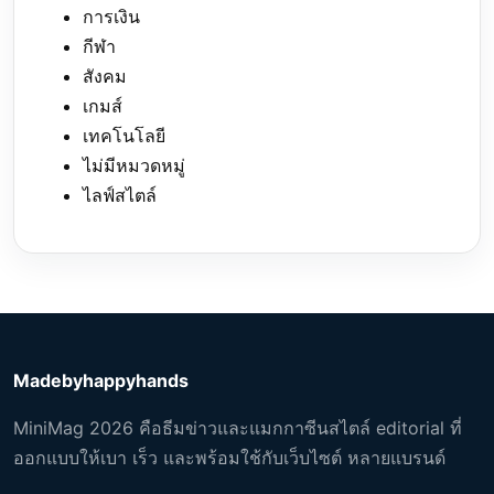
การเงิน
กีฬา
สังคม
เกมส์
เทคโนโลยี
ไม่มีหมวดหมู่
ไลฟ์สไตล์
Madebyhappyhands
MiniMag 2026 คือธีมข่าวและแมกกาซีนสไตล์ editorial ที่
ออกแบบให้เบา เร็ว และพร้อมใช้กับเว็บไซต์ หลายแบรนด์