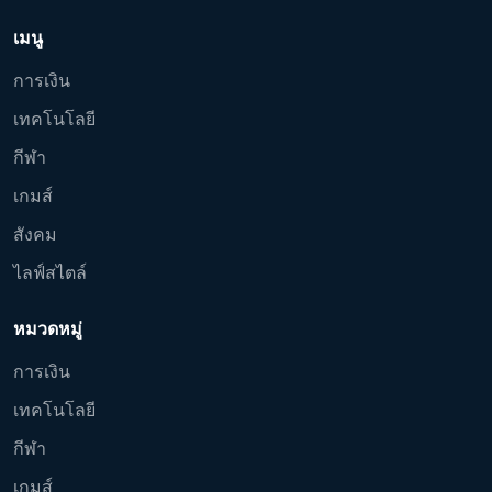
เมนู
การเงิน
เทคโนโลยี
กีฬา
เกมส์
สังคม
ไลฟ์สไตล์
หมวดหมู่
การเงิน
เทคโนโลยี
กีฬา
เกมส์