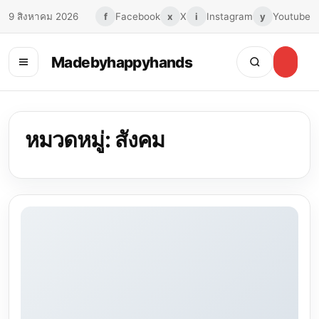
9 สิงหาคม 2026
f
Facebook
x
X
i
Instagram
y
Youtube
Madebyhappyhands
Toggle
menu
หมวดหมู่:
สังคม