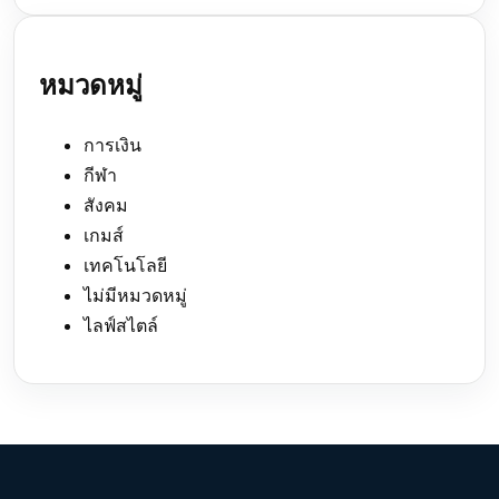
หมวดหมู่
การเงิน
กีฬา
สังคม
เกมส์
เทคโนโลยี
ไม่มีหมวดหมู่
ไลฟ์สไตล์