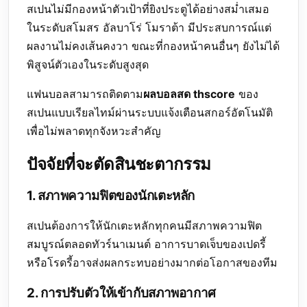
สเปนไม่มีกองหน้าตัวเป้าที่ยิงประตูได้อย่างสม่ำเสมอ
ในระดับสโมสร อัลบาโร่ โมราต้า มีประสบการณ์แต่
ผลงานไม่คงเส้นคงวา ขณะที่กองหน้าคนอื่นๆ ยังไม่ได้
พิสูจน์ตัวเองในระดับสูงสุด
แฟนบอลสามารถติดตาม
ผลบอลสด thscore
ของ
สเปนแบบเรียลไทม์ผ่านระบบแจ้งเตือนสกอร์อัตโนมัติ
เพื่อไม่พลาดทุกจังหวะสำคัญ
ปัจจัยที่จะตัดสินชะตากรรม
1. สภาพความฟิตของนักเตะหลัก
สเปนต้องการให้นักเตะหลักทุกคนมีสภาพความฟิต
สมบูรณ์ตลอดทัวร์นาเมนต์ อาการบาดเจ็บของเปดรี้
หรือโรดรี้อาจส่งผลกระทบอย่างมากต่อโอกาสของทีม
2. การปรับตัวให้เข้ากับสภาพอากาศ