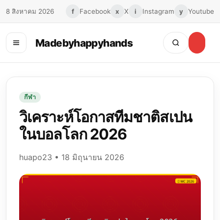
8 สิงหาคม 2026
f
Facebook
x
X
i
Instagram
y
Youtube
Madebyhappyhands
Toggle
menu
กีฬา
วิเคราะห์โอกาสทีมชาติสเปน
ในบอลโลก 2026
huapo23 • 18 มิถุนายน 2026