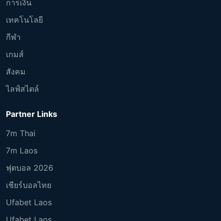
การเงิน
เทคโนโลยี
กีฬา
เกมส์
สังคม
ไลฟ์สไตล์
Partner Links
7m Thai
7m Laos
ฟุตบอล 2026
เชียร์บอลไทย
Ufabet Laos
Ufabet Laos