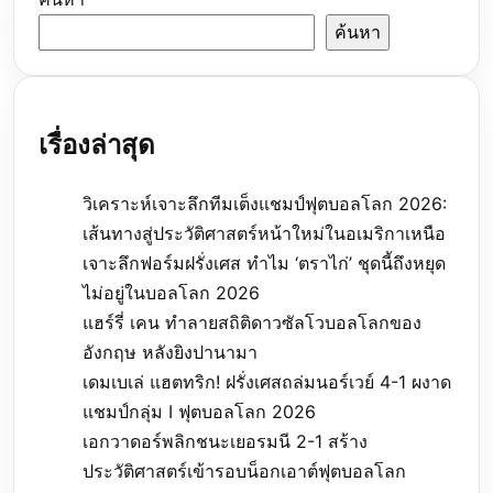
ค้นหา
เรื่องล่าสุด
วิเคราะห์เจาะลึกทีมเต็งแชมป์ฟุตบอลโลก 2026:
เส้นทางสู่ประวัติศาสตร์หน้าใหม่ในอเมริกาเหนือ
เจาะลึกฟอร์มฝรั่งเศส ทำไม ‘ตราไก่’ ชุดนี้ถึงหยุด
ไม่อยู่ในบอลโลก 2026
แฮร์รี่ เคน ทำลายสถิติดาวซัลโวบอลโลกของ
อังกฤษ หลังยิงปานามา
เดมเบเล่ แฮตทริก! ฝรั่งเศสถล่มนอร์เวย์ 4-1 ผงาด
แชมป์กลุ่ม I ฟุตบอลโลก 2026
เอกวาดอร์พลิกชนะเยอรมนี 2-1 สร้าง
ประวัติศาสตร์เข้ารอบน็อกเอาต์ฟุตบอลโลก