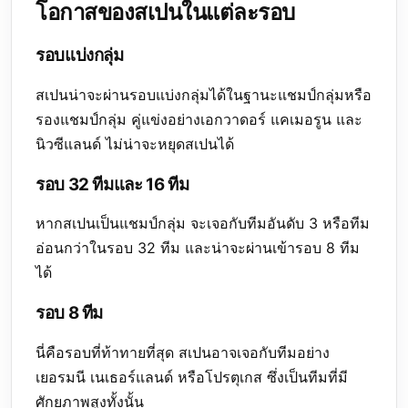
โอกาสของสเปนในแต่ละรอบ
รอบแบ่งกลุ่ม
สเปนน่าจะผ่านรอบแบ่งกลุ่มได้ในฐานะแชมป์กลุ่มหรือ
รองแชมป์กลุ่ม คู่แข่งอย่างเอกวาดอร์ แคเมอรูน และ
นิวซีแลนด์ ไม่น่าจะหยุดสเปนได้
รอบ 32 ทีมและ 16 ทีม
หากสเปนเป็นแชมป์กลุ่ม จะเจอกับทีมอันดับ 3 หรือทีม
อ่อนกว่าในรอบ 32 ทีม และน่าจะผ่านเข้ารอบ 8 ทีม
ได้
รอบ 8 ทีม
นี่คือรอบที่ท้าทายที่สุด สเปนอาจเจอกับทีมอย่าง
เยอรมนี เนเธอร์แลนด์ หรือโปรตุเกส ซึ่งเป็นทีมที่มี
ศักยภาพสูงทั้งนั้น