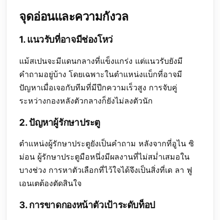
จุดอ่อนและความกังวล
1. แนวรับที่อาจมีช่องโหว่
แม้สเปนจะมีแดนกลางที่แข็งแกร่ง แต่แนวรับยังมี
คำถามอยู่บ้าง โดยเฉพาะในตำแหน่งแบ็กที่อาจมี
ปัญหาเมื่อเจอกับทีมที่มีปีกความเร็วสูง การจับคู่
ระหว่างกองหลังตัวกลางก็ยังไม่ลงตัวนัก
2. ปัญหาผู้รักษาประตู
ตำแหน่งผู้รักษาประตูยังเป็นคำถาม หลังจากที่อูไน ซิ
ม่อน ผู้รักษาประตูมือหนึ่งมีผลงานที่ไม่สม่ำเสมอใน
บางช่วง การหาตัวเลือกที่ไว้ใจได้จึงเป็นสิ่งที่เด ลา ฟู
เอนเตต้องตัดสินใจ
3. การขาดกองหน้าตัวเป้าระดับท็อป