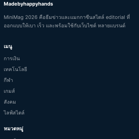
Madebyhappyhands
MiniMag 2026 คือธีมข่าวและแมกกาซีนสไตล์ editorial ที่
ออกแบบให้เบา เร็ว และพร้อมใช้กับเว็บไซต์ หลายแบรนด์
เมนู
การเงิน
เทคโนโลยี
กีฬา
เกมส์
สังคม
ไลฟ์สไตล์
หมวดหมู่